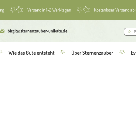
ung
Versand in 1-2 Werktagen
Kostenloser Versand ab
birgit@sternenzauber-unikate.de
Wie das Gute entsteht
Über Sternenzauber
Ev