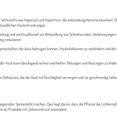
Wirkstoffe wie Hypericin und Hyperforin, die entzündungshemmend wirken. Di
ntzündlichen Hauterkrankungen.
heilung und wird traditionell zur Behandlung von Schnittwunden, Verbrennunge
ung reduzieren.
genschaften, die dazu beitragen können, Hautinfektionen zu verhindern und die 
r Haut kann beruhigend wirken und helfen, Rötungen und Reizungen zu lindern. 
n Fettsäuren, die die Haut mit Feuchtigkeit versorgen und sie geschmeidig halten.
egenüber Sonnenlicht machen. Dies liegt daran, dass die Pflanze die Lichtempfin
nn du Produkte mit Johanniskraut anwendest.