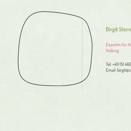
Birgit Ster
Expertin für 
Heilung
Tel:
+49 151 46
Email:
birgit@