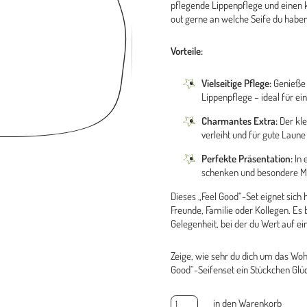
pflegende Lippenpflege und einen 
out gerne an welche Seife du habe
Vorteile:
Vielseitige Pflege:
Genieße d
Lippenpflege – ideal für e
Charmantes Extra:
Der kle
verleiht und für gute Laune 
Perfekte Präsentation:
In 
schenken und besondere M
Dieses „Feel Good“-Set eignet sic
Freunde, Familie oder Kollegen. Es 
Gelegenheit, bei der du Wert auf ei
Zeige, wie sehr du dich um das Wo
Good“-Seifenset ein Stückchen Glück
Feel
in den Warenkorb