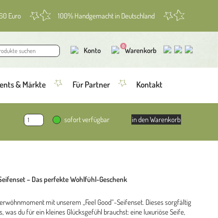
 60 Euro
100% Handgemacht in Deutschland
0
Konto
Warenkorb
ents & Märkte
Für Partner
Kontakt
Feel
sofort verfügbar
in den Warenkorb
good
Seifenset
Menge
Seifenset – Das perfekte Wohlfühl-Geschenk
 Verwöhnmoment mit unserem „Feel Good“-Seifenset. Dieses sorgfältig
, was du für ein kleines Glücksgefühl brauchst: eine luxuriöse Seife,