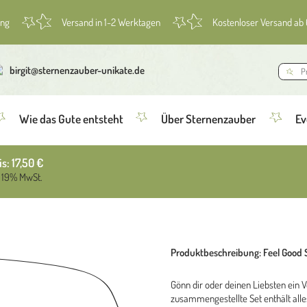
ung
Versand in 1-2 Werktagen
Kostenloser Versand ab
birgit@sternenzauber-unikate.de
Wie das Gute entsteht
Über Sternenzauber
Ev
is:
17,50
€
. 19% MwSt.
Produktbeschreibung: Feel Good 
Gönn dir oder deinen Liebsten ein
zusammengestellte Set enthält alles