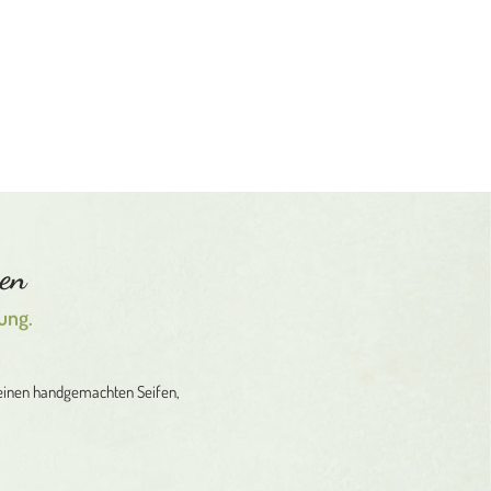
hen
ung.
 meinen handgemachten Seifen,