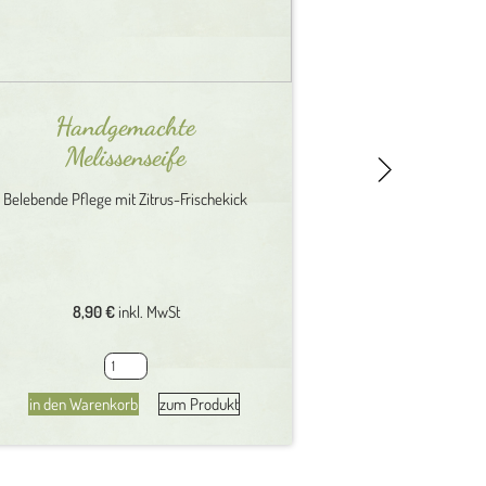
Handgemachte
Handgemach
Melissenseife
S
Belebende Pflege mit Zitrus-Frischekick
Natürliche Pflege
Ha
8,90
€
inkl. MwSt
8,90
€
Handgemachte
H
Melissenseife
Zi
in den Warenkorb
zum Produkt
in den Waren
Menge
Se
M