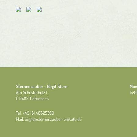
Bitte
lasse
dieses
Feld
leer.
Sternenzauber – Birgit Stern
Mon
Am Schusterholz 1
14:0
D 94113 Tiefenbach
Tel: +49 151 46625369
Mail: birgit@sternenzauber-unikate.de