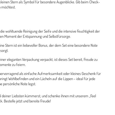
kleinen Stern als Symbol für besondere Augenblicke. Gib beim Check-
n möchtest.
ie wohltuende Reinigung der Seife und die intensive Feuchtigkeit der
inen Moment der Entspannung und Selbstfürsorge.
ine Stern ist ein liebevoller Bonus, der dem Set eine besondere Note
sorgt.
einer eleganten Verpackung verpackt, ist dieses Set bereit, Freude zu
omente zu feiern.
h hervorragend als einfache Aufmerksamkeit oder kleines Geschenk für
bringt Wohlbefinden und ein Lächeln auf die Lippen – ideal für jede
ne persönliche Note legst.
hl deiner Liebsten kümmerst, und schenke ihnen mit unserem „Feel
. Bestelle jetzt und bereite Freude!