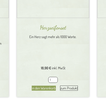
Herzseifenset
Ein Herz sagt mehr als 1000 Worte.
en
18,90
€
inkl. MwSt
r
Herzseifenset
Menge
in den Warenkorb
zum Produkt