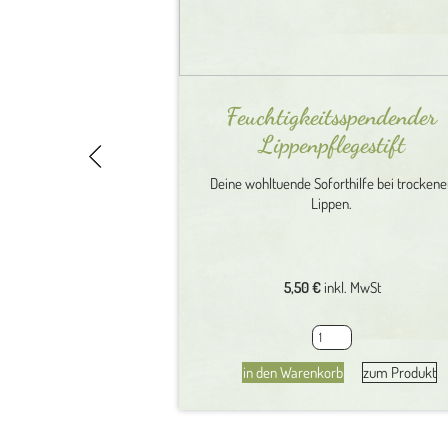
Feuchtigkeitsspendender
Lippenpflegestift
Deine wohltuende Soforthilfe bei trocken
Lippen.
5,50
€
inkl. MwSt
Feuchtigkeitsspendende
Lippenpflegestift
in den Warenkorb
zum Produkt
Menge