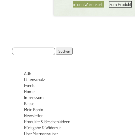
in den Warenkorb
zum Produkt
Wert
von
60€
Menge
Suchen
nach:
Seiten
AGB
Datenschutz
Events
Home
Impressum
Kasse
Mein Konto
Newsletter
Produkte & Geschenkideen
Rückgabe & Widerruf
Über Sternenzauber