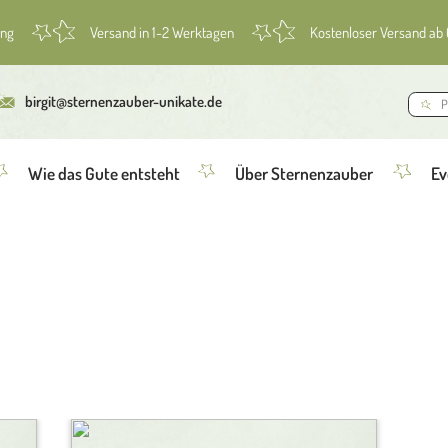
ung
Versand in 1-2 Werktagen
Kostenloser Versand ab
birgit@sternenzauber-unikate.de
Wie das Gute entsteht
Über Sternenzauber
Ev