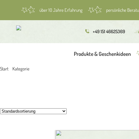
über 10 Jahre Erfahrung
persönliche Berat
+49 151 46625369
Produkte & Geschenkideen
Start
/
Kategorie
/ Gutscheine
Gutscheine
Showing all 2 results